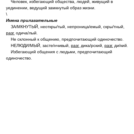
Человек, избегающий общества, людей, живущий в
уединении, ведущий замкнутый образ жизни.
\
Имена прилагательные
З
А/
МКНУТЫЙ, неоткр
ы/
тый, непрониц
а/
емый, скр
ы/
тный,
разг.
одич
а/
лый.
Не склонный к общению, предпочитающий одиночество.
НЕЛЮД
И/
МЫЙ, заст
е/
нчивый,
разг.
дик
а/
рский,
разг.
д
и/
кий.
Избегающий общения с людьми, предпочитающий
одиночество.