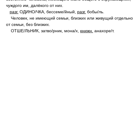
чуждого им, далёкого от них.
разг.
ОДИН
О/
ЧКА, бессем
е/
йный,
разг.
боб
ы/
ль.
Человек, не имеющий семьи, близких или живущий отдельно
от семьи, без близких.
ОТШ
Е/
ЛЬНИК, затв
о/
рник, мон
а/
х,
книжн.
анахор
е/
т.