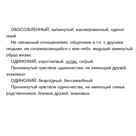
ОБОС
О/
БЛЕННЫЙ, з
а/
мкнутый, изол
и/
рованный, один
о/
чный.
Не связанный отношениями, общением и т.п. с другими
людьми, не соприкасающийся с кем-либо, ведущий замкнутый
образ жизни.
ОДИН
О/
КИЙ, сиротл
и/
вый,
устар.
с
и/
рый.
Проникнутый чувством одиночества; не имеющий друзей,
знакомых.
ОДИН
О/
КИЙ, безр
о/
дный, бессем
е/
йный.
Проникнутый чувством одиночества, не имеющий семьи,
родственников, близких друзей, знакомых.