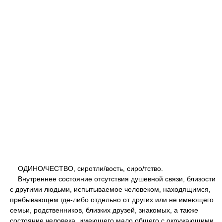
ОДИН
О/
ЧЕСТВО, сиротл
и/
вость, сир
о/
тство.
Внутреннее состояние отсутствия душевной связи, близости
с другими людьми, испытываемое человеком, находящимся,
пребывающем где-либо отдельно от других или не имеющего
семьи, родственников, близких друзей, знакомых, а также
состояние человека, имеющего мало общего с окружающими,