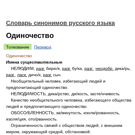
Словарь синонимов русского языка
Одиночество
Толкование
Перевод
Одиночество
Имена существительные
НЕЛЮД
И/
М,
разг.
бир
ю/
к,
разг.
б
у/
ка,
разг.
,
неодобр.
дик
а/
рь,
разг.
,
ласк.
дич
о/
к,
разг.
сыч.
Необщительный человек, избегающий людей и
предпочитающий одиночество.
НЕЛЮД
И/
МОСТЬ, дик
а/
рство, д
и/
кость, заст
е/
нчивость.
Качество необщительного человека, избегающего общества
людей и предпочитающего одиночество.
ОБОС
О/
БЛЕННОСТЬ, з
а/
мкнутость, изол
и/
рованность,
изол
я/
ция, от
о/
рванность.
Ограниченность связей с обществом людей, с внешним
миром, окружающей средой, обстановкой.