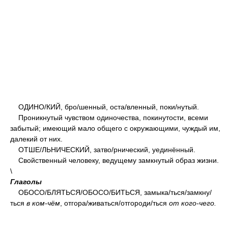
ОДИН
О/
КИЙ, бр
о/
шенный, ост
а/
вленный, пок
и/
нутый.
Проникнутый чувством одиночества, покинутости, всеми
забытый; имеющий мало общего с окружающими, чуждый им,
далекий от них.
ОТШ
Е/
ЛЬНИЧЕСКИЙ, затв
о/
рнический, уединённый.
Свойственный человеку, ведущему замкнутый образ жизни.
\
Глаголы
ОБОС
О/
БЛЯТЬСЯ/ОБОС
О/
БИТЬСЯ, замык
а/
ться/замкн
у/
ться
в ком-чём
, отгор
а/
живаться/отгород
и/
ться
от кого-чего.