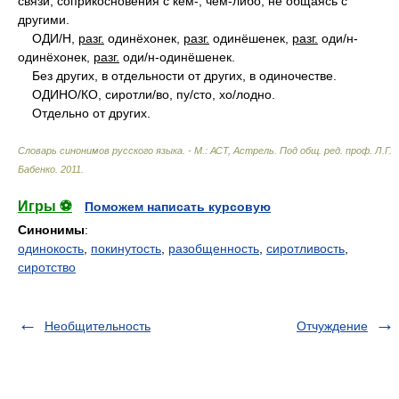
связи, соприкосновения с кем-, чем-либо; не общаясь с
другими.
ОД
И/
Н,
разг.
одинёхонек,
разг.
одинёшенек,
разг.
од
и/
н-
одинёхонек,
разг.
од
и/
н-одинёшенек.
Без других, в отдельности от других, в одиночестве.
ОДИН
О/
КО, сиротл
и/
во, п
у/
сто, х
о/
лодно.
Отдельно от других.
Словарь синонимов русского языка. - М.: АСТ, Астрель
.
Под общ. ред. проф. Л.Г.
Бабенко
.
2011
.
Игры ⚽
Поможем написать курсовую
Синонимы
:
одинокость
,
покинутость
,
разобщенность
,
сиротливость
,
сиротство
Необщительность
Отчуждение