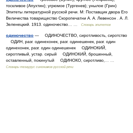
тоскливое (Апухтин); угрюмое (Тургенев); унылое (Грин)
Эпитеты литературной русской речи. М: Поставщик двора Его
Величества товарищество Скоропечатни А. А. Левенсон . А. Л.
Зеленецкий. 1913. одиночество… …
Словарь эпитетов
одиночество
— ОДИНОЧЕСТВО, сиротливость, сиротство
ОДИН, разг. одинехонек, разг. одинешенек, разг. один
одинехонек, разг. один одинешенек ОДИНОКИЙ,
сиротливый, устар. сирый ОДИНОКИЙ, брошенный,
оставленный, покинутый ОДИНОКО, сиротливо,… …
Словарь-тезаурус синонимов русской речи