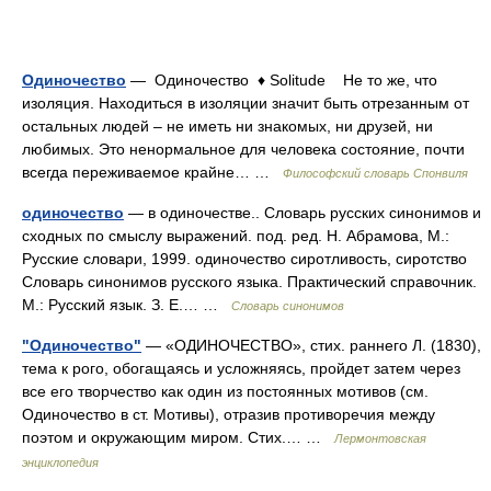
Одиночество
— Одиночество ♦ Solitude Не то же, что
изоляция. Находиться в изоляции значит быть отрезанным от
остальных людей – не иметь ни знакомых, ни друзей, ни
любимых. Это ненормальное для человека состояние, почти
всегда переживаемое крайне… …
Философский словарь Спонвиля
одиночество
— в одиночестве.. Словарь русских синонимов и
сходных по смыслу выражений. под. ред. Н. Абрамова, М.:
Русские словари, 1999. одиночество сиротливость, сиротство
Словарь синонимов русского языка. Практический справочник.
М.: Русский язык. З. Е.… …
Словарь синонимов
"Одиночество"
— «ОДИНОЧЕСТВО», стих. раннего Л. (1830),
тема к рого, обогащаясь и усложняясь, пройдет затем через
все его творчество как один из постоянных мотивов (см.
Одиночество в ст. Мотивы), отразив противоречия между
поэтом и окружающим миром. Стих.… …
Лермонтовская
энциклопедия